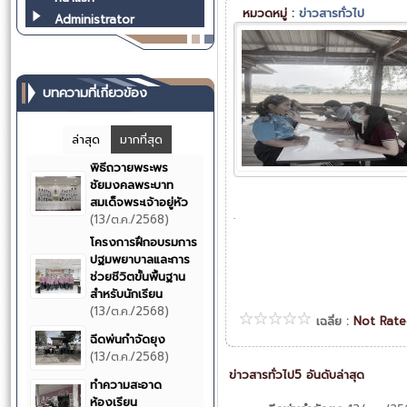
หมวดหมู่ :
ข่าวสารทั่วไป
Administrator
บทความที่เกี่ยวข้อง
ล่าสุด
มากที่สุด
พิธีถวายพระพร
ชัยมงคลพระบาท
สมเด็จพระเจ้าอยู่หัว
.
(13/ต.ค./2568)
โครงการฝึกอบรมการ
ปฐมพยาบาลและการ
ช่วยชีวิตขั้นพื้นฐาน
สำหรับนักเรียน
(13/ต.ค./2568)
เฉลี่ย :
Not Rat
ฉีดพ่นกำจัดยุง
(13/ต.ค./2568)
ข่าวสารทั่วไป5 อันดับล่าสุด
ทำความสะอาด
ห้องเรียน