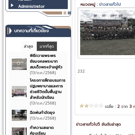
หมวดหมู่ :
ข่าวสารทั่วไป
Administrator
บทความที่เกี่ยวข้อง
ล่าสุด
มากที่สุด
พิธีถวายพระพร
ชัยมงคลพระบาท
สมเด็จพระเจ้าอยู่หัว
232
(13/ต.ค./2568)
โครงการฝึกอบรมการ
ปฐมพยาบาลและการ
ช่วยชีวิตขั้นพื้นฐาน
สำหรับนักเรียน
(13/ต.ค./2568)
เฉลี่ย :
2
จาก
3
ค
ฉีดพ่นกำจัดยุง
(13/ต.ค./2568)
ข่าวสารทั่วไป5 อันดับล่าสุด
ทำความสะอาด
ห้องเรียน