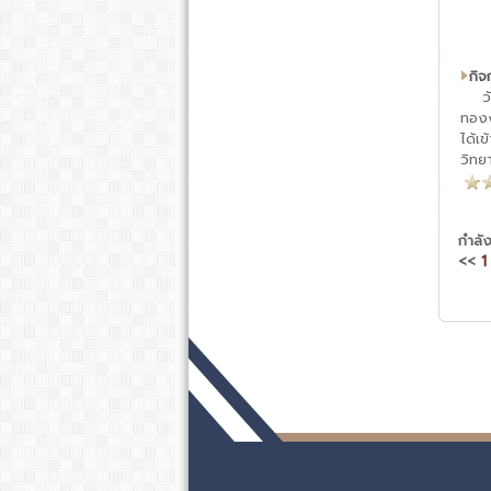
กิ
วันท
ทองง
ได้เ
วิทย
กำลั
<<
1