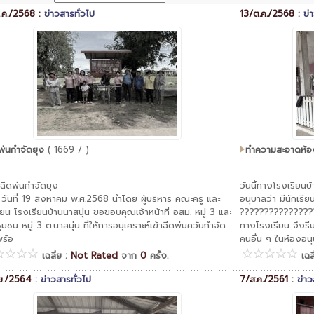
.ค./2568 :
ข่าวสารทั่วไป
13/ต.ค./2568 :
ข่
พ่นกำจัดยุง
( 1669 / )
ทำความสะอาดห้อ
ฉีดพ่นกำจัดยุง
วันนี้ทางโรงเรียนบ
ี่ 19 สิงหาคม พ.ศ.2568 นำโดย ผู้บริหาร คณะครู และ
อนุบาลว่า มีนักเรีย
รียน โรงเรียนบ้านนาสนุ่น ขอขอบคุณเจ้าหน้าที่ อสม. หมู่ 3 และ
???????????????
ชุมชน หมู่ 3 ต.นาสนุ่น ที่ให้การอนุเคราะห์เข้าฉีดพ่นควันกำจัด
ทางโรงเรียน จึงรีบ
พร้อ
คนอื่น ๆ ในห้องอนุ
เฉลี่ย :
Not Rated
จาก
0
ครั้ง.
เฉล
ย./2564 :
ข่าวสารทั่วไป
7/ส.ค./2561 :
ข่าว