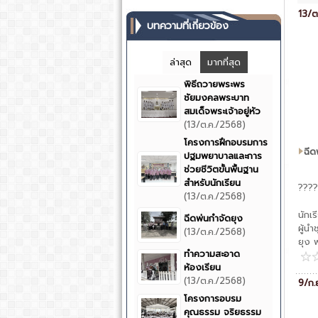
13/ต
บทความที่เกี่ยวข้อง
ล่าสุด
มากที่สุด
พิธีถวายพระพร
ชัยมงคลพระบาท
สมเด็จพระเจ้าอยู่หัว
(13/ต.ค./2568)
โครงการฝึกอบรมการ
ฉีด
ปฐมพยาบาลและการ
ช่วยชีวิตขั้นพื้นฐาน
สำหรับนักเรียน
????
(13/ต.ค./2568)
วันท
นักเ
ฉีดพ่นกำจัดยุง
ผู้นำ
(13/ต.ค./2568)
ยุง 
ทำความสะอาด
ห้องเรียน
(13/ต.ค./2568)
9/ก.
โครงการอบรม
คุณธรรม จริยธรรม