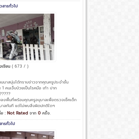
าวสารทั่วไป
งเรียน
( 673 / )
้านนาสนุ่นได้ทราบข่าวจากคุณครูประจำชั้น
น 1 คนเจ็บป่วยเป็นโรคมือ เท้า ปาก
?????
ลงพื้นที่พร้อมคุณครูอนุบาลเพื่อตรวจเช็คเด็ก
บาลทันที แต่ไม่พบสิ่งผิดปกติใดๆ
ี่ย :
Not Rated
จาก
0
ครั้ง.
สารทั่วไป