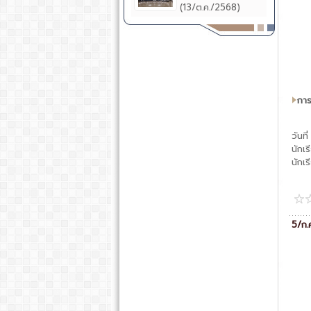
(13/ต.ค./2568)
การ
วันท
นักเ
นักเ
5/ก.