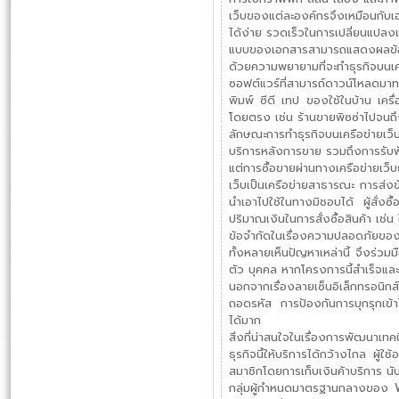
เว็บของแต่ละองค์กรจึงเหมือนกับเอ
ได้ง่าย รวดเร็วในการเปลี่ยนแปลงแก
แบบของเอกสารสามารถแสดงผลข้อมูล
ด้วยความพยายามที่จะทำธุรกิจบนเคร
ซอฟต์แวร์ที่สามารถ์ดาวน์โหลดมาทด
พิมพ์ ซีดี เทป ของใช้ในบ้าน เครื่อ
โดยตรง เช่น ร้านขายพิซซ่าไปจนถึ
ลักษณะการทำธุรกิจบนเครือข่ายเว็บ
บริการหลังการขาย รวมถึงการรับฟังค
แต่การซื้อขายผ่านทางเครือข่ายเว็บยั
เว็บเป็นเครือข่ายสาธารณะ การส่งข้อ
นำเอาไปใช้ในทางมิชอบได้ ผู้สั่งซื้
ปริมาณเงินในการสั่งซื้อสินค้า เช่น
ข้อจำกัดในเรื่องความปลอดภัยของกา
ทั้งหลายเห็นปัญหาเหล่านี้ จึงร่วม
ตัว บุคคล หากโครงการนี้สำเร็จแล
นอกจากเรื่องลายเซ็นอิเล็กทรอนิกส์
ถอดรหัส การป้องกันการบุกรุกเข้าไป
ได้มาก
สิ่งที่น่าสนใจในเรื่องการพัฒนาเท
ธุรกิจนี้ให้บริการได้กว้างไกล ผู้ใ
สมาชิกโดยการเก็บเงินค้าบริการ นั
กลุ่มผู้กำหนดมาตรฐานกลางของ 