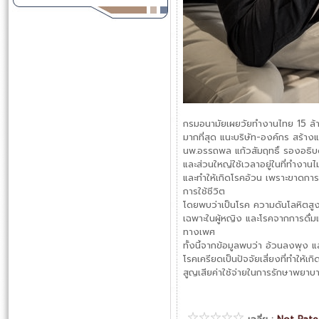
กรมอนามัยเผยวัยทำงานไทย 15 ล
มากที่สุด แนะบริษัท-องค์กร สร้า
นพ.อรรถพล แก้วสัมฤทธิ์ รองอธิบด
และส่วนใหญ่ใช้เวลาอยู่ในที่ทำงา
และทำให้เกิดโรคอ้วน เพราะขาดการอ
การใช้ชีวิต
โดยพบว่าเป็นโรค ความดันโลหิตสูง
เฉพาะในผู้หญิง และโรคจากการดื่ม
ทางเพศ
ทั้งนี้จากข้อมูลพบว่า อ้วนลงพุง แ
โรคเครียดเป็นปัจจัยเสี่ยงที่ทำให้เ
สูญเสียค่าใช้จ่ายในการรักษาพยา