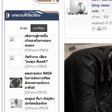
blog name 
ระดับ :
บทความที่เกี่ยวข้อง
เข้าชม : 921
พฤหัสบดี ที่
ล่าสุด
มากที่สุด
เส้นทางสู่การเป็น
เจ้าของกิจการของ
ตนเอง
(24/เม.ย./2563)
วัยทำงาน เสี่ยง
"ลงพุง-ซึมเศร้า"
(25/ก.ค./2562)
แผนการของ NASA
ในการส่งดาวเทียม
สังเกตการณ์ดวง
อาทิตย์
(13/พ.ค./2553)
ผงชูรส ที่มา-วัตถุดิบ-
ประโยชน์และโทษ
(24/เม.ย./2553)