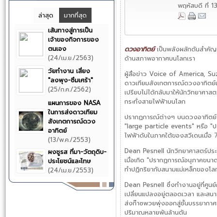
พฤหัสบดี ที่
ล่าสุด
มากที่สุด
เส้นทางสู่การเป็น
เจ้าของกิจการของ
ตนเอง
ดวงอาทิตย์
เป็นพลังผลักดันสำคัญ
(24/เม.ย./2563)
ด้านสภาพอากาศบนโลกเรา
วัยทำงาน เสี่ยง
ผู้สื่อข่าว Voice of America,
"ลงพุง-ซึมเศร้า"
ดาวเทียมสังเกตการณ์ดวงอาทิตย์เม
(25/ก.ค./2562)
เปรียบไม่ได้กลับมาให้นักวิทยาศา
กระทั่งสายไฟฟ้าบนโลก
แผนการของ NASA
ในการส่งดาวเทียม
ปรากฏการณ์ต่างๆ บนดวงอาทิตย์ คว
สังเกตการณ์ดวง
"large particle events" หรือ "ป
อาทิตย์
ไฟฟ้าดับในภาคใต้ของสวีเดนเมื่อ 7
(13/พ.ค./2553)
Dean Pesnell นักวิทยาศาสตร์ปร
ผงชูรส ที่มา-วัตถุดิบ-
เมื่อเกิด "ปรากฏการณ์อนุภาคขนาด
ประโยชน์และโทษ
ทำปฏิกริยากับสนามแม่เหล็กของโล
(24/เม.ย./2553)
Dean Pesnell ซึ่งทำงานอยู่ที่ศู
เปลี่ยนแปลงอยู่ตลอดเวลา และสนามแม
ส่งก๊าซพวยพุ่งออกสู่ชั้นบรรยากาศ
ปริมาณหลายพันล้านตัน