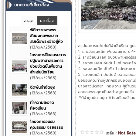
บทความที่เกี่ยวข้อง
ล่าสุด
มากที่สุด
พิธีถวายพระพร
ชัยมงคลพระบาท
สมเด็จพระเจ้าอยู่หัว
สรุปผลการแข่งขันกีฬานักเรียน ศูน
(13/ต.ค./2568)
1. รางวัลชนะเลิศ ฟุตบอลชาย ป.4
โครงการฝึกอบรมการ
2. รางวัลชนะเลิศ ขบวนพาเหรด(รร
ปฐมพยาบาลและการ
3. รองชนะเลิศ อันดับ1 เซปักตะกร้
ช่วยชีวิตขั้นพื้นฐาน
4. รองชนะเลิศ อันดับ 1 เปตองชา
สำหรับนักเรียน
5. รองชนะเลิศ อันดับ2 วอลเลย์บ
(13/ต.ค./2568)
ขอขอบคุณท่านผู้ปกครองของนักเรีย
นางสาวนัตทยา ทองงาม ผู้อำนวยกา
ฉีดพ่นกำจัดยุง
ขอขอบพระคุณเป็นอย่างสูงนะครับ ไว
(13/ต.ค./2568)
#กีฬาศูนย์นาสนุ่น #โรงเรียนบ้านน
ทำความสะอาด
ห้องเรียน
(13/ต.ค./2568)
โครงการอบรม
คุณธรรม จริยธรรม
(13/ต.ค./2568)
เฉลี่ย :
Not Rat