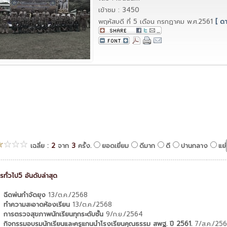
เข้าชม : 3450
พฤหัสบดี ที่ 5 เดือน กรกฏาคม พ.ศ.2561
[ ด
เฉลี่ย :
2
จาก
3
ครั้ง.
ยอดเยี่ยม
ดีมาก
ดี
ปานกลาง
แย่
รทั่วไป5 อันดับล่าสุด
ฉีดพ่นกำจัดยุง
13/ต.ค./2568
ทำความสะอาดห้องเรียน
13/ต.ค./2568
การตรวจสุขภาพนักเรียนทุกระดับชั้น
9/ก.ย./2564
กิจกรรมอบรมนักเรียนและครูแกนนำโรงเรียนคุณธรรม สพฐ. ปี 2561.
7/ส.ค./256