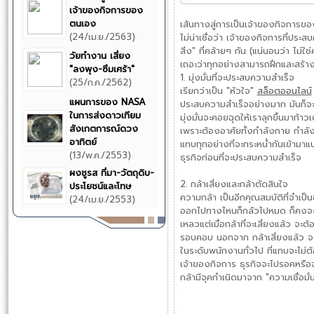
เจ้าของกิจการของ
ตนเอง
เส้นทางสู่การเป็นเจ้าของกิจการ
(24/เม.ย./2563)
ไม่น่าเชื่อว่า เจ้าของกิจการที่ประ
สิ่ง" ที่คล้ายๆ กัน (แน่นอนว่า ไม่ใ
วัยทำงาน เสี่ยง
เถอะว่าทุกอย่างสามารถฝึกและสร้างข
"ลงพุง-ซึมเศร้า"
1. มุ่งมั่นที่จะประสบความสำเร็จ
(25/ก.ค./2562)
เรียกว่าเป็น "หัวใจ"
สล็อตออนไลน์
แผนการของ NASA
ประสบความสำเร็จอย่างมาก มันก็จะ
ในการส่งดาวเทียม
มุ่งมั่นจะคอยฉุดให้เราลุกขึ้นมาก
สังเกตการณ์ดวง
เพราะต้องอาศัยทั้งกำลังกาย กำลัง
อาทิตย์
แทบทุกอย่างที่จะกระหน่ำกันเข้ามาแ
(13/พ.ค./2553)
ธุรกิจก่อนที่จะประสบความสำเร็จ
ผงชูรส ที่มา-วัตถุดิบ-
2. กล้าเสี่ยงและกล้าตัดสินใจ
ประโยชน์และโทษ
ความกล้า เป็นอีกคุณสมบัติที่จำเ
(24/เม.ย./2553)
ออกไปทางไหนก็กลัวไปหมด ก็คงจะไม่ม
เหลวแต่เมื่อกล้าที่จะเสี่ยงแล้ว จะ
รอบคอบ นอกจาก กล้าเสี่ยงแล้ว จะต้
ในระดับพนักงานทั่วไป ที่แทบจะไม่ต
เจ้าของกิจการ ธุรกิจจะไปรอคหรือจ
กล้ามีจุคกำเนิดมาจาก "ความเชื่อมั